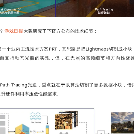
？
游戏日报
大致研究了下官方公布的技术细节：
另一个业内主流技术方案
PRT
，其思路是把
Lightmaps
切割成小块
而
支持动态光照的实现，但，在光照的高频细节和方向性还
Path Tracing
光追，重点就在于以算法切割了更多数据小块，借
提升硬件利用率压低性能需求。