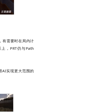
，有需要时在局内计
原上，
PRT
仍与
Path
用
AI
实现更大范围的