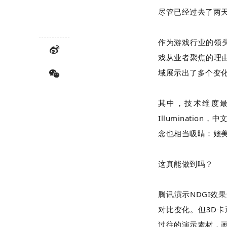
尽管已经过去了两
作为游戏行业的领
戏从业者聚焦的理
域展示出了多个变
其中，技术维度
Illumination
，中
念也相当吸睛：媲
这真能做到吗？
腾讯演示
NDGI
效果
对比变化。但
3D
卡
过往的演示素材，