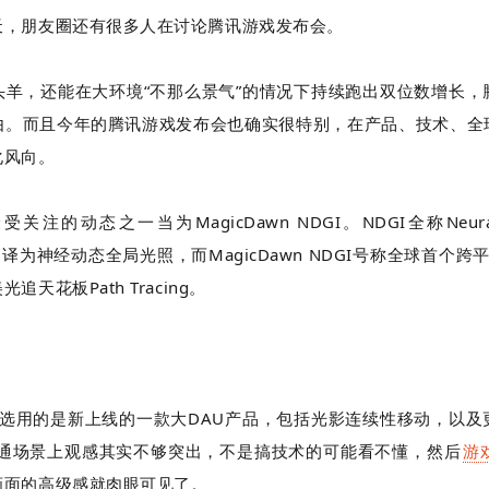
天，朋友圈还有很多人在讨论腾讯游戏发布会。
头羊，还能在大环境“不那么景气”的情况下持续跑出双位数增长，
由。而且今年的腾讯游戏发布会也确实很特别，在产品、技术、全
化风向。
最受关注的动态之一当为
MagicDawn NDGI
。
NDGI
全称
Neur
文译为神经动态全局光照，而
MagicDawn NDGI
号称全球首个跨
美光追天花板
Path Tracing
。
选用的是新上线的一款大
DAU
产品，包括光影连续性移动，以及
通场景
上观感其实不够突出，不是搞技术的可能看不懂，然后
游
画面的高级感就肉眼可见了。