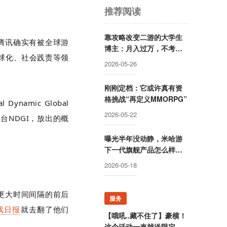
推荐阅读
靠攻略改变二游的大学生
腾讯确实有被全球游
博主：月入过万，不考虑
球化、社会践责等领
全职
2026-05-26
刚刚定档：它或许真有资
格挑战“再定义MMORPG”
al Dynamic Global
2026-05-22
平台
NDGI
，放出的概
曝光半年没动静，米哈游
下一代旗舰产品怎么样
了？
2026-05-18
更大时间间隔的前后
服务
戏日报
就去翻了他们
【哦吼..藏不住了】豪横！
这个活动一来就送限定游