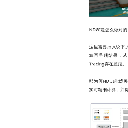
NDGI
是怎么做到的
这里需要插入说下
算再呈现结果，从
Tracing
存在差距。
那为何
NDGI
能
媲美
实时精细计算，并