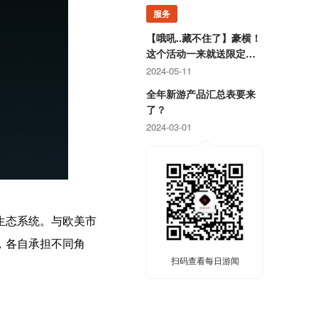
服务
【哦吼..藏不住了】豪横！
这个活动一来就送限定游
戏周边！
2024-05-11
全年新游产品汇总表要来
了？
2024-03-01
生态系统。与欧美市
，各自承担不同角
扫码查看每日游闻